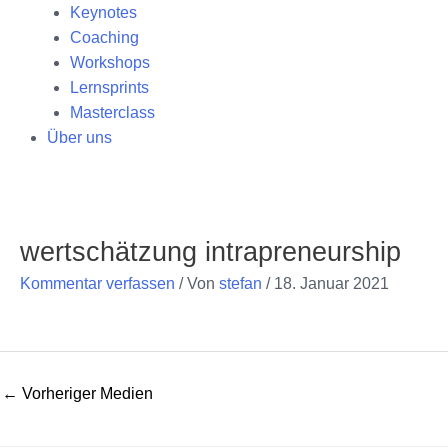
Keynotes
Coaching
Workshops
Lernsprints
Masterclass
Über uns
Post
navigation
wertschätzung intrapreneurship
Kommentar verfassen
/ Von
stefan
/
18. Januar 2021
←
Vorheriger Medien