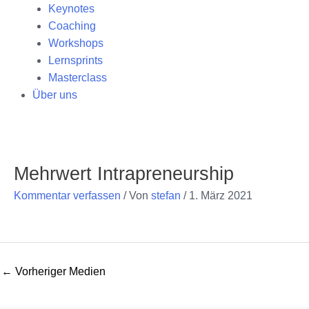
Keynotes
Coaching
Workshops
Lernsprints
Masterclass
Über uns
Post
navigation
Mehrwert Intrapreneurship
Kommentar verfassen
/ Von
stefan
/
1. März 2021
←
Vorheriger Medien