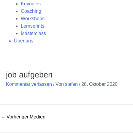
Keynotes
Coaching
Workshops
Lernsprints
Masterclass
Über uns
Post
navigation
job aufgeben
Kommentar verfassen
/ Von
stefan
/
28. Oktober 2020
←
Vorheriger Medien