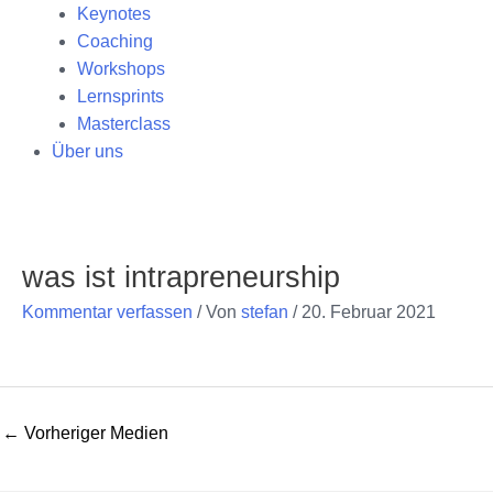
Keynotes
Coaching
Workshops
Lernsprints
Masterclass
Über uns
Post
navigation
was ist intrapreneurship
Kommentar verfassen
/ Von
stefan
/
20. Februar 2021
←
Vorheriger Medien