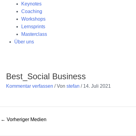
Keynotes
Coaching
Workshops
Lernsprints
Masterclass
Über uns
Post
navigation
Best_Social Business
Kommentar verfassen
/ Von
stefan
/
14. Juli 2021
←
Vorheriger Medien