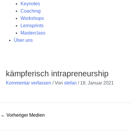
Keynotes
Coaching
Workshops
Lernsprints
Masterclass
Über uns
Post
navigation
kämpferisch intrapreneurship
Kommentar verfassen
/ Von
stefan
/
18. Januar 2021
←
Vorheriger Medien