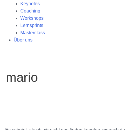
Keynotes
Coaching
Workshops
Lernsprints
Masterclass
Über uns
Suchen
nach:
mario
Es scheint, als ob wir nicht das finden konnten, wonach du